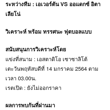
ตัน
ระหว่างทีม : เอเวอร์ตัน VS ออแดกซ์ อิตา
VS
เลียโน่
ออ
แดก
ซ์
วิเคราะห์ พร้อม ทรรศนะ ฟุตบอลแบบ
อิ
ตา
สนับสนุนการวิเคราะห์โดย
เลีย
โน่
แข่งที่สนาม : เอสตาดิโอ เซาซาลิโต้
เตะวันพฤหัสบดีที่ 14 มกราคม 2564 ตาม
เวลา 03.00น.
เรตเปิด : ยังไม่ออกราคา
ผลการพบกันที่ผ่านมา