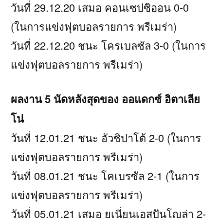
วันที่ 29.12.20 เสมอ คอนเซปซิออน 0-0
(ในการแข่งฟุตบอลรายการ พรีเมร่า)
วันที่ 22.12.20 ชนะ โครเบลซัล 3-0 (ในการ
แข่งฟุตบอลรายการ พรีเมร่า)
ผลงาน 5 นัดหลังสุดของ ออแดกซ์ อิตาเลีย
โน่
วันที่ 12.01.21 ชนะ อัวชิปาโต้ 2-0 (ในการ
แข่งฟุตบอลรายการ พรีเมร่า)
วันที่ 08.01.21 ชนะ โคเบรซัล 2-1 (ในการ
แข่งฟุตบอลรายการ พรีเมร่า)
วันที่ 05.01.21 เสมอ ยูเนี่ยนเอสปันโญล่า 2-