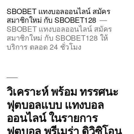
ข้าม
SBOBET แทงบอลออนไลน์ สมัคร
ไป
สมาชิกใหม่ กับ SBOBET128
SBOBET แทงบอลออนไลน์ สมัคร
ยัง
สมาชิกใหม่ กับ SBOBET128 ให้
บทความ
บริการ ตลอด 24 ชั่วโมง
วิเคราะห์ พร้อม ทรรศนะ
ฟุตบอลแบบ แทงบอล
ออนไลน์ ในรายการ
ฟุตบอล พรีเมร่า ดิวิซิโอน