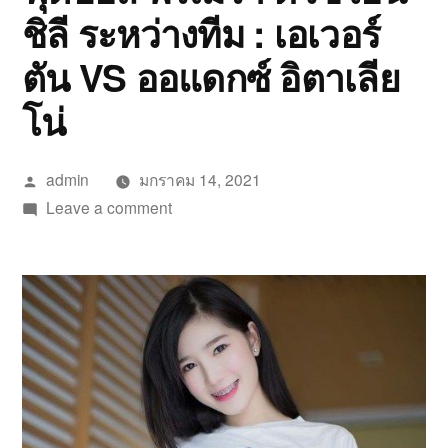
ชิลี ระหว่างทีม : เอเวอร์
ตัน VS ออแดกซ์ อิตาเลีย
โน่
Posted
admin
มกราคม 14, 2021
by
on
Leave a comment
วิเคราะห์
พร้อม
ทรรศนะ
ฟุตบอล
แบบ
แทง
บอล
ออนไลน์