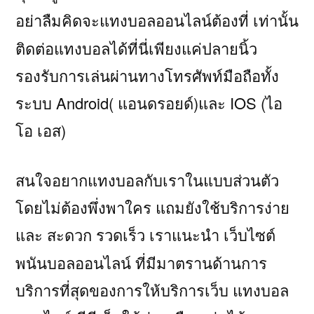
อย่าลืมคิดจะแทงบอลออนไลน์ต้องที่
เท่านั้น
ติดต่อแทงบอลได้ที่นี่เพียงแค่ปลายนิ้ว
รองรับการเล่นผ่านทางโทรศัพท์มือถือทั้ง
ระบบ Android( แอนดรอยด์)และ IOS (ไอ
โอ เอส)
สนใจอยากแทงบอลกับเราในแบบส่วนตัว
โดยไม่ต้องพึ่งพาใคร แถมยังใช้บริการง่าย
และ สะดวก รวดเร็ว เราแนะนำ
เว็บไซต์
พนันบอลออนไลน์ ที่มีมาตรานด้านการ
บริการที่สุดของการให้บริการเว็บ แทงบอล