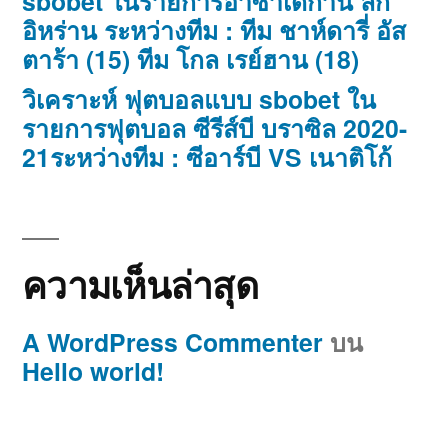
sbobet ในรายการอาซาเดกาน ลีก
อิหร่าน ระหว่างทีม : ทีม ชาห์ดารี่ อัส
ตาร้า (15) ทีม โกล เรย์ฮาน (18)
วิเคราะห์ ฟุตบอลแบบ sbobet ใน
รายการฟุตบอล ซีรีส์บี บราซิล 2020-
21ระหว่างทีม : ซีอาร์บี VS เนาติโก้
ความเห็นล่าสุด
A WordPress Commenter
บน
Hello world!