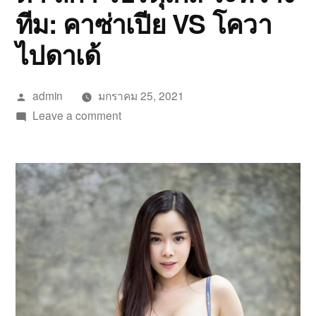
ทีม: คาซ่าเปีย VS โควา
ไปดาเด้
Posted
admin
มกราคม 25, 2021
by
on
Leave a comment
วิเคราะห์
พร้อม
ทรรศนะ
ฟุตบอล
แบบ
แทง
บอล
ออนไลน์
ใน
รายการ