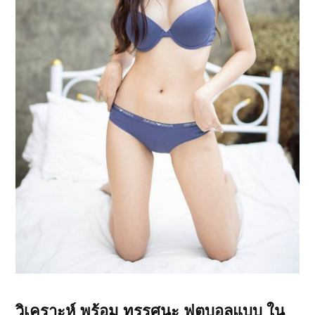
เซ
กุน
ด้า
ลีกา
โปรตุเกส
ระหว่าง
ทีม:
คา
ซ่า
เปีย
VS
โค
วา
ไป
ดา
วิเคราะห์ พร้อม ทรรศนะ ฟุตบอลแบบ
ใน
เด้