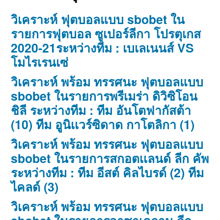
วิเคราะห์ ฟุตบอลแบบ sbobet ใน
รายการฟุตบอล ซูเปอร์ลีกา โปรตุเกส
2020-21ระหว่างทีม : เบเลเนนส์ VS
โมไรเรนเซ่
วิเคราะห์ พร้อม ทรรศนะ ฟุตบอลแบบ
sbobet ในรายการพรีเมร่า ดิวิซิโอน
ชิลี ระหว่างทีม : ทีม อันโตฟากัสต้า
(10) ทีม อูนิเเวร์ซิดาด กาโตลิกา (1)
วิเคราะห์ พร้อม ทรรศนะ ฟุตบอลแบบ
sbobet ในรายการสกอตเเลนด์ ลีก คัพ
ระหว่างทีม : ทีม อีสต์ คิลไบรด์ (2) ทีม
ไคลด์ (3)
วิเคราะห์ พร้อม ทรรศนะ ฟุตบอลแบบ