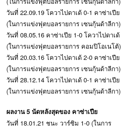
(ในการแข่งฟุตบอลรายการ เซนกุ้นด้าลีกา)
วันที่ 22.09.19 โควาไปดาเด้ 0-1 คาซ่าเปีย
(ในการแข่งฟุตบอลรายการ เซนกุ้นด้าลีกา)
วันที่ 08.05.16 คาซ่าเปีย 1-0 โควาไปดาเด้
(ในการแข่งฟุตบอลรายการ คอมปิโอเนโต้)
วันที่ 20.03.16 โควาไปดาเด้ 2-0 คาซ่าเปีย
(ในการแข่งฟุตบอลรายการ เซนกุ้นด้าลีกา)
วันที่ 28.12.14 โควาไปดาเด้ 0-1 คาซ่าเปีย
(ในการแข่งฟุตบอลรายการ เซนกุ้นด้าลีกา)
ผลงาน 5 นัดหลังสุดของ คาซ่าเปีย
วันที่ 18.01.21 ชนะ วาร์ซิม 1-0 (ในการ