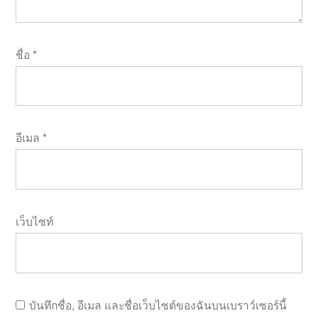
ชื่อ
*
อีเมล
*
เว็บไซท์
บันทึกชื่อ, อีเมล และชื่อเว็บไซต์ของฉันบนเบราว์เซอร์นี้