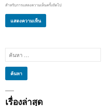
สำหรับการแสดงความเห็นครั้งถัดไป
ค้นหา
สำหรับ:
เรื่องล่าสุด