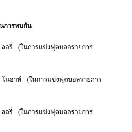
 ในการพบกัน
ลอรี่ (ในการแข่งฟุตบอลรายการ
โนอาห์ (ในการแข่งฟุตบอลรายการ
ลอรี่ (ในการแข่งฟุตบอลรายการ