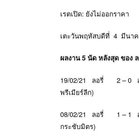
เรตเปิด: ยังไม่ออกราคา
เตะวันพฤหัสบดีที่ 4 มีน
ผลงาน 5 นัด หลังสุด ของ 
19/02/21 ลอรี่ 2 – 0 อ
พรีเมียร์ลีก)
08/02/21 ลอรี่ 1 – 1 อ
กระชับมิตร)