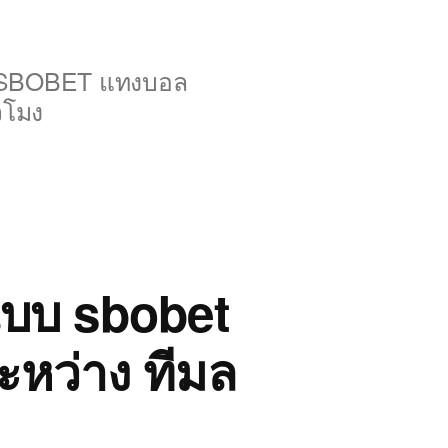
SBOBET แทงบอล
วโมง
แบบ sbobet
ระหว่าง ทีมล