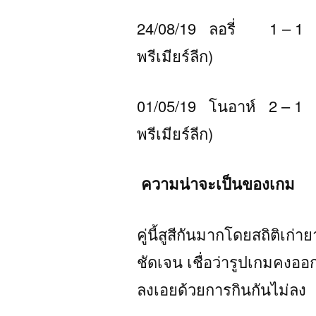
24/08/19 ลอรี่ 1 – 1 
พรีเมียร์ลีก)
01/05/19 โนอาห์ 2 – 1 
พรีเมียร์ลีก)
ความน่าจะเป็นของเกม
คู่นี้สูสีกันมากโดยสถิติเก่
ชัดเจน เชื่อว่ารูปเกมคงออ
ลงเอยด้วยการกินกันไม่ลง