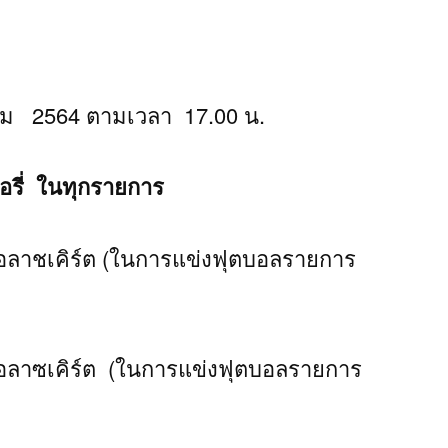
ระหว่าง
ที
มล
อรี่
าคม 2564 ตามเวลา 17.00 น.
ทีม
โน
ลอรี่ ในทุกรายการ
อาห์
ลาชเคิร์ต (ในการแข่งฟุตบอลรายการ
ลาซเคิร์ต (ในการแข่งฟุตบอลรายการ