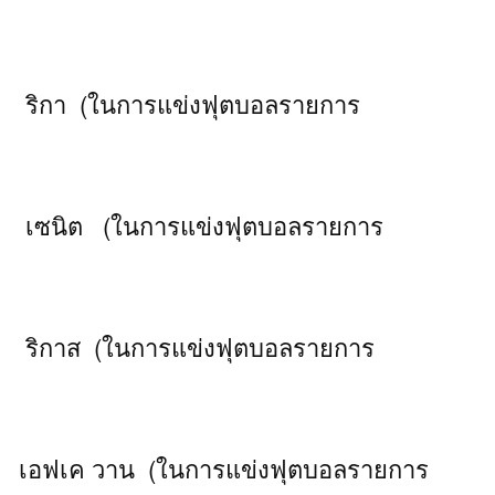
 ริกา (ในการแข่งฟุตบอลรายการ
 เซนิต (ในการแข่งฟุตบอลรายการ
 ริกาส (ในการแข่งฟุตบอลรายการ
 เอฟเค วาน (ในการแข่งฟุตบอลรายการ