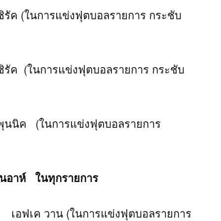
ิรัค (ในการแข่งฟุตบอลรายการ กระชับ
ิรัค (ในการแข่งฟุตบอลรายการ กระชับ
พุนนิค (ในการแข่งฟุตบอลรายการ
 โนอาห์ ในทุกรายการ
 เอฟเค วาน (ในการแข่งฟุตบอลรายการ