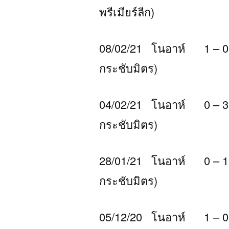
พรีเมียร์ลีก)
08/02/21 โนอาห์ 1 – 0
กระชับมิตร)
04/02/21 โนอาห์ 0 – 3
กระชับมิตร)
28/01/21 โนอาห์ 0 – 1
กระชับมิตร)
05/12/20 โนอาห์ 1 – 0