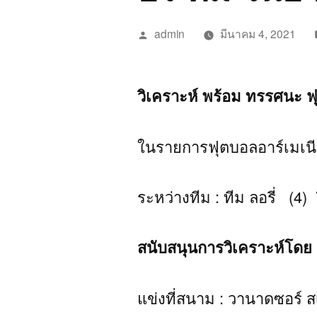
Posted
admin
มีนาคม 4, 2021
by
วิเคราะห์ พร้อม ทรรศนะ 
ในรายการฟุตบอลอาร์เมเนีย
ระหว่างทีม : ทีม ลอรี่ (4
สนับสนุนการวิเคราะห์โดย
แข่งที่สนาม : วานาดซอร์ ส