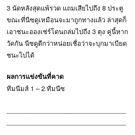
3 นัดหลังสุดแพ้รวด แถมเสียไปถึง 8 ประตู
ขณะที่นีซดูเหมือนจะมาถูกทางแล้ว ล่าสุดก็
เอาชนะอองเช่ร์โดนถล่มไปถึง 3 ตุง คู่นี้หาก
วัดกัน นีซดูดีกว่าหน่อยเชื่อว่าจะบุกมาเบียด
ชนะไปได้
ผลการแข่งขันที่คาด
ทีมนีมส์ 1 – 2 ทีมนีซ
_________________________________
_________________________________
________________