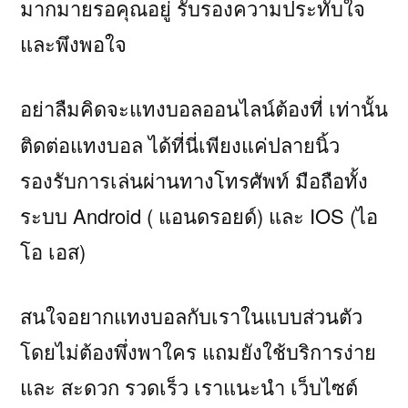
มากมายรอคุณอยู่ รับรองความประทับใจ
และพึงพอใจ
อย่าลืมคิดจะแทงบอลออนไลน์ต้องที่
เท่านั้น
ติดต่อแทงบอล ได้ที่นี่เพียงแค่ปลายนิ้ว
รองรับการเล่นผ่านทางโทรศัพท์ มือถือทั้ง
ระบบ Android ( แอนดรอยด์) และ IOS (ไอ
โอ เอส)
สนใจอยากแทงบอลกับเราในแบบส่วนตัว
โดยไม่ต้องพึ่งพาใคร แถมยังใช้บริการง่าย
และ สะดวก รวดเร็ว เราแนะนำ
เว็บไซต์