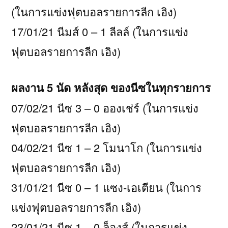
(ในการแข่งฟุตบอลรายการลีก เอิง)
17/01/21 นีมส์ 0 – 1 ลีลล์ (ในการแข่ง
ฟุตบอลรายการลีก เอิง)
ผลงาน 5 นัด หลังสุด ของนีซในทุกรายการ
07/02/21 นีซ 3 – 0 อองเช่ร์ (ในการแข่ง
ฟุตบอลรายการลีก เอิง)
04/02/21 นีซ 1 – 2 โมนาโก (ในการแข่ง
ฟุตบอลรายการลีก เอิง)
31/01/21 นีซ 0 – 1 แซง-เอเตียน (ในการ
แข่งฟุตบอลรายการลีก เอิง)
23/01/21 นีซ 1 – 0 ล็องส์ (ในการแข่ง